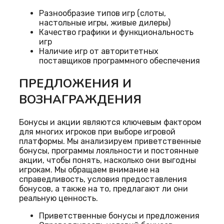
Разнообразие типов игр (слоты,
настольные игры, живые дилеры)
Качество графики и функциональность
игр
Наличие игр от авторитетных
поставщиков программного обеспечения
ПРЕДЛОЖЕНИЯ И
ВОЗНАГРАЖДЕНИЯ
Бонусы и акции являются ключевым фактором
для многих игроков при выборе игровой
платформы. Мы анализируем приветственные
бонусы, программы лояльности и постоянные
акции, чтобы понять, насколько они выгодны
игрокам. Мы обращаем внимание на
справедливость, условия предоставления
бонусов, а также на то, предлагают ли они
реальную ценность.
Приветственные бонусы и предложения