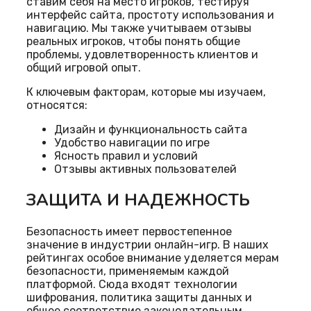
ставим себя на место игроков, тестируя
интерфейс сайта, простоту использования и
навигацию. Мы также учитываем отзывы
реальных игроков, чтобы понять общие
проблемы, удовлетворенность клиентов и
общий игровой опыт.
К ключевым факторам, которые мы изучаем,
относятся:
Дизайн и функциональность сайта
Удобство навигации по игре
Ясность правил и условий
Отзывы активных пользователей
ЗАЩИТА И НАДЕЖНОСТЬ
Безопасность имеет первостепенное
значение в индустрии онлайн-игр. В наших
рейтингах особое внимание уделяется мерам
безопасности, применяемым каждой
платформой. Сюда входят технологии
шифрования, политика защиты данных и
общее соответствие законодательным