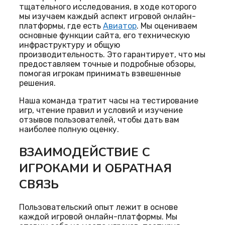
тщательного исследования, в ходе которого
мы изучаем каждый аспект игровой онлайн-
платформы, где есть
Авиатор
. Мы оцениваем
основные функции сайта, его техническую
инфраструктуру и общую
производительность. Это гарантирует, что мы
предоставляем точные и подробные обзоры,
помогая игрокам принимать взвешенные
решения.
Наша команда тратит часы на тестирование
игр, чтение правил и условий и изучение
отзывов пользователей, чтобы дать вам
наиболее полную оценку.
ВЗАИМОДЕЙСТВИЕ С
ИГРОКАМИ И ОБРАТНАЯ
СВЯЗЬ
Пользовательский опыт лежит в основе
каждой игровой онлайн-платформы. Мы