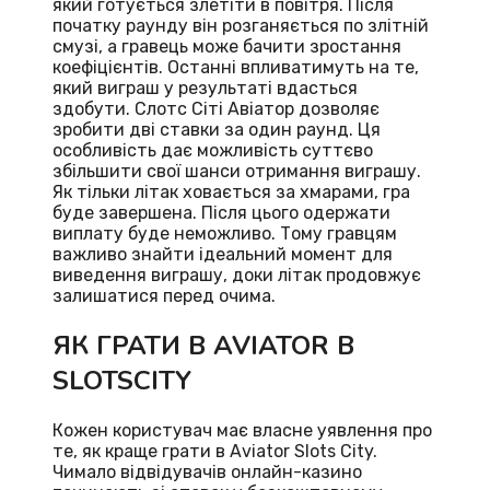
який готується злетіти в повітря. Після
початку раунду він розганяється по злітній
смузі, а гравець може бачити зростання
коефіцієнтів. Останні впливатимуть на те,
який виграш у результаті вдасться
здобути. Слотс Сіті Авіатор дозволяє
зробити дві ставки за один раунд. Ця
особливість дає можливість суттєво
збільшити свої шанси отримання виграшу.
Як тільки літак ховається за хмарами, гра
буде завершена. Після цього одержати
виплату буде неможливо. Тому гравцям
важливо знайти ідеальний момент для
виведення виграшу, доки літак продовжує
залишатися перед очима.
ЯК ГРАТИ В AVIATOR В
SLOTSCITY
Кожен користувач має власне уявлення про
те, як краще грати в Aviator Slots City.
Чимало відвідувачів онлайн-казино