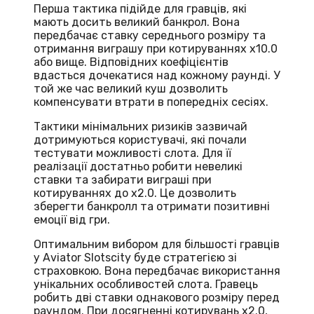
Перша тактика підійде для гравців, які
мають досить великий банкрол. Вона
передбачає ставку середнього розміру та
отримання виграшу при котируваннях х10.0
або вище. Відповідних коефіцієнтів
вдасться дочекатися над кожному раунді. У
той же час великий куш дозволить
компенсувати втрати в попередніх сесіях.
Тактики мінімальних ризиків зазвичай
дотримуються користувачі, які почали
тестувати можливості слота. Для її
реалізації достатньо робити невеликі
ставки та забирати виграші при
котируваннях до х2.0. Це дозволить
зберегти банкролл та отримати позитивні
емоції від гри.
Оптимальним вибором для більшості гравців
у Aviator Slotscity буде стратегією зі
страховкою. Вона передбачає використання
унікальних особливостей слота. Гравець
робить дві ставки однакового розміру перед
раундом. При досягненні котирувань х2.0,