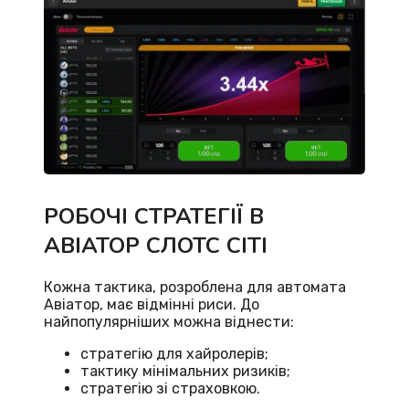
РОБОЧІ СТРАТЕГІЇ В
АВІАТОР СЛОТС СІТІ
Кожна тактика, розроблена для автомата
Авіатор, має відмінні риси. До
найпопулярніших можна віднести:
стратегію для хайролерів;
тактику мінімальних ризиків;
стратегію зі страховкою.