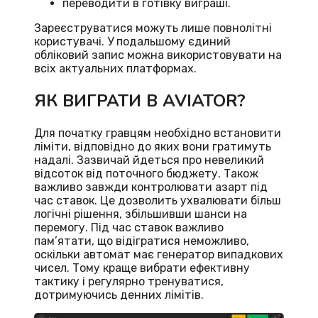
переводити в готівку виграші.
Зареєструватися можуть лише повнолітні
користувачі. У подальшому єдиний
обліковий запис можна використовувати на
всіх актуальних платформах.
ЯК ВИГРАТИ В AVIATOR?
Для початку гравцям необхідно встановити
ліміти, відповідно до яких вони гратимуть
надалі. Зазвичай йдеться про невеликий
відсоток від поточного бюджету. Також
важливо завжди контролювати азарт під
час ставок. Це дозволить ухвалювати більш
логічні рішення, збільшивши шанси на
перемогу. Під час ставок важливо
пам’ятати, що відігратися неможливо,
оскільки автомат має генератор випадкових
чисел. Тому краще вибрати ефективну
тактику і регулярно тренуватися,
дотримуючись денних лімітів.