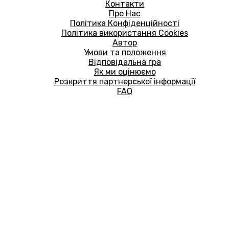
Контакти
Про Нас
Політика Конфіденційності
Політика використання Cookies
Автор
Умови та положення
Відповідальна гра
Як ми оцінюємо
Розкриття партнерської інформації
FAQ